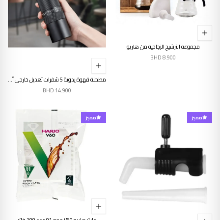
مجموعة الترشيح الزجاجية من هاريو
BHD
8.900
مطحنة قهوة يدوية 5 شفرات تعديل خارجي أسود
BHD
14.900
مميز
مميز
فلاتر هاريو V60 حجم 01 عدد 100 فلتر