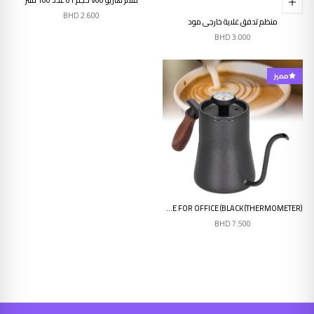
BHD
2.600
منظم تدفق غلاية خارجي مود
BHD
3.000
مميز
إنتهى من المخزن
COFFEE KETTLE, 550ML STAINLESS STEEL ELECTRIC COFFEE KETTLE FOR HOME FOR OFFICE (BLACK (THERMOMETER)
BHD
7.500