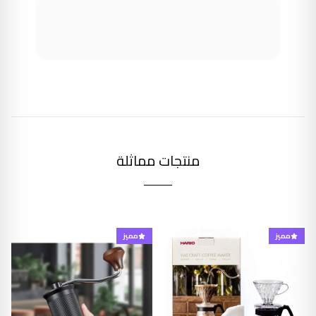
منتجات مماثلة
مميز
مميز