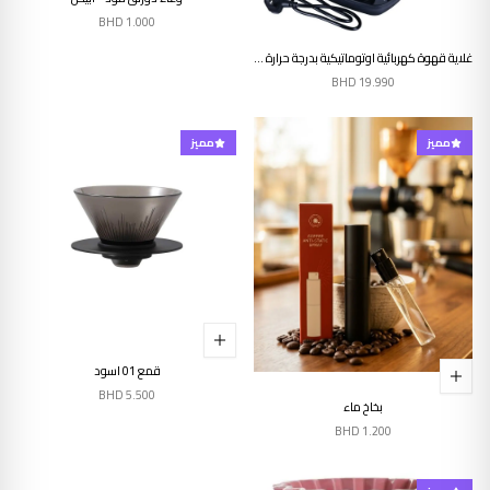
BHD
1.000
إنتهى من المخزن
غلاية قهوة كهربائية اوتوماتيكية بدرجة حرارة دقيقة
BHD
19.990
مميز
مميز
قمع 01 اسود
BHD
5.500
بخاخ ماء
BHD
1.200