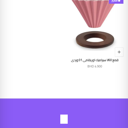
مميز
قمع V60 سيراميك اوريقامي 01 وردي
BHD
4.900