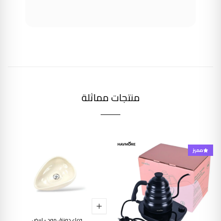
منتجات مماثلة
مميز
وعاء دوزنق مود - ابيض