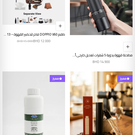
طقم DOPPIO V60 فاخر لتحضير القهوة – 13 قطعة مع مطحنة يدوية وغلاية برقبة إوزة وميزان رقمي
BHD
12.000
BHD
15.000
مطحنة قهوة يدوية 5 شفرات تعديل خارجي أسود
BHD
14.900
مميز
مميز