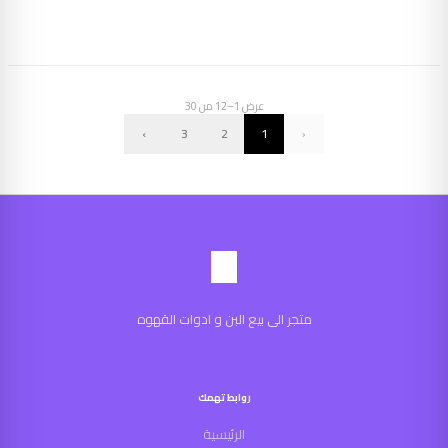
عرض
1
–
12
من
30
›
3
2
1
‹
متجر الى بيع البن و ادوات القهوه
روابط تهمك
الرئيسية