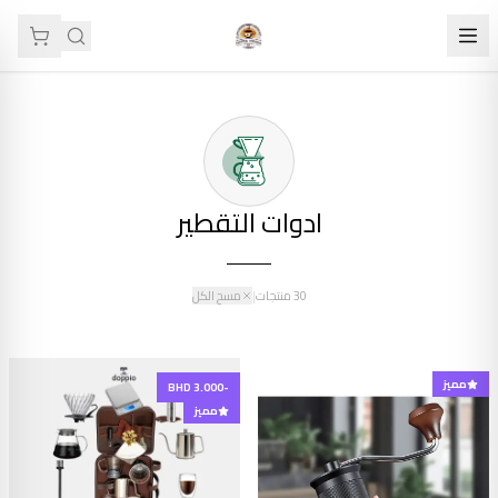
ادوات التقطير
30
منتجات
|
مسح الكل
مميز
-BHD 3.000
مميز