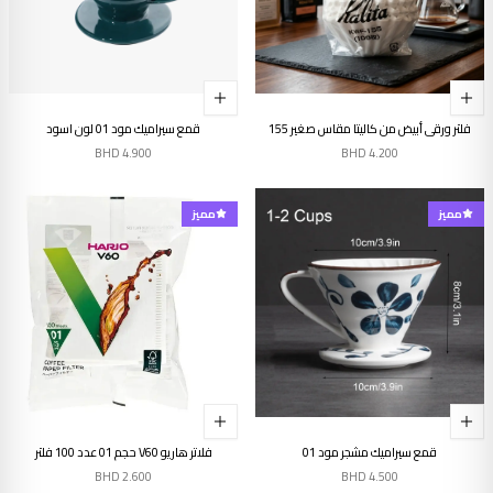
فلتر ورقي أبيض من كاليتا مقاس صغير 155
قمع سيراميك مود 01 لون اسود
BHD
4.900
BHD
4.200
مميز
مميز
قمع سيراميك مشجر مود 01
فلاتر هاريو V60 حجم 01 عدد 100 فلتر
BHD
2.600
BHD
4.500