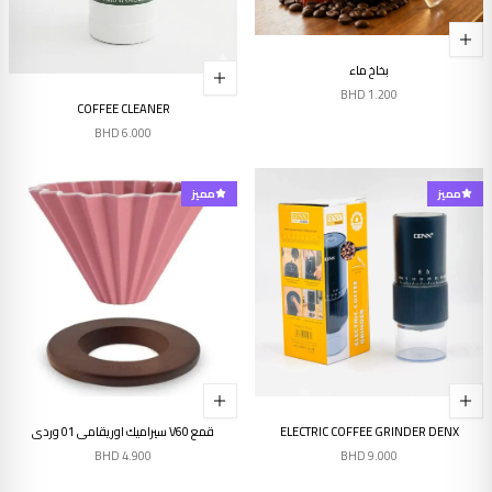
بخاخ ماء
BHD
1.200
COFFEE CLEANER
BHD
6.000
مميز
مميز
ELECTRIC COFFEE GRINDER DENX
قمع V60 سيراميك اوريقامي 01 وردي
BHD
4.900
BHD
9.000