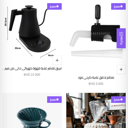
مميز
مميز
فلاتر
ابريق تقطير غلاية قهوة كهربائي ذكي من ميبرو سعة 800 مل
BHD
22.000
منظم تدفق غلاية خارجي مود
BHD
3.000
مميز
مميز