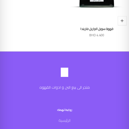
قهوة سويل البرازيل فازيندا
BHD
4.400
متجر الى بيع البن و ادوات القهوه
روابط تهمك
الرئيسية