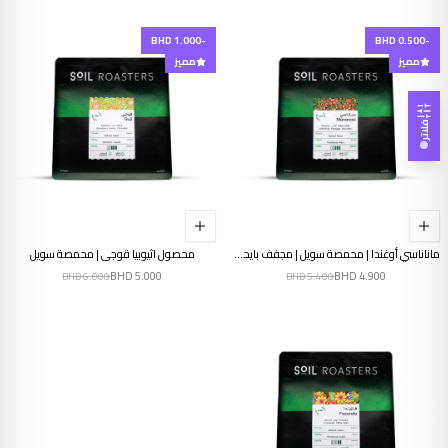
-BHD 1.000
-BHD 0.500
مميز
مميز
فلاتر
ماناناسي أوغندا | محمصة سويل | مجفف بايحاء الفواكه
محصول اثيوبيا قوجي | محمصة سويل
BHD
5.000
BHD
4.900
BHD
6.000
BHD
5.400