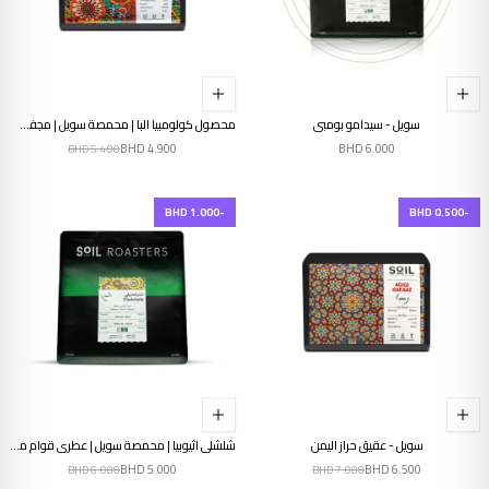
سويل - سيدامو بومبي
محصول كولومبيا البا | محمصة سويل | مجفف | فراولة.خوخ.رمان
BHD
4.900
BHD
6.000
BHD
5.400
-BHD 1.000
-BHD 0.500
سويل - عقيق حراز اليمن
شلشلي اثيوبيا | محمصة سويل | عطري قوام ممتلئ
BHD
5.000
BHD
6.500
BHD
6.000
BHD
7.000