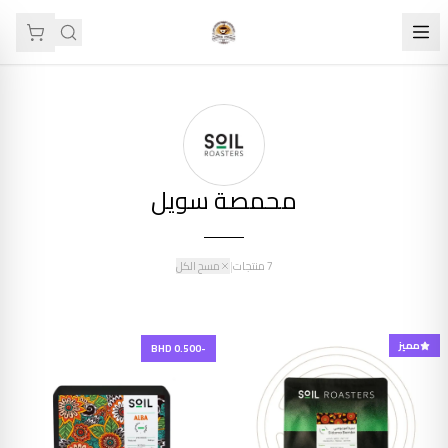
محمصة سويل
7
منتجات
|
مسح الكل
مميز
-BHD 0.500