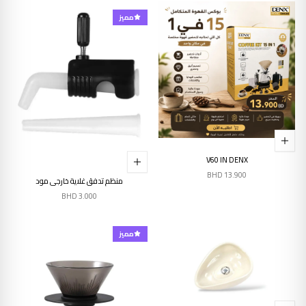
مميز
V60 IN DENX
BHD
13.900
منظم تدفق غلاية خارجي مود
BHD
3.000
مميز