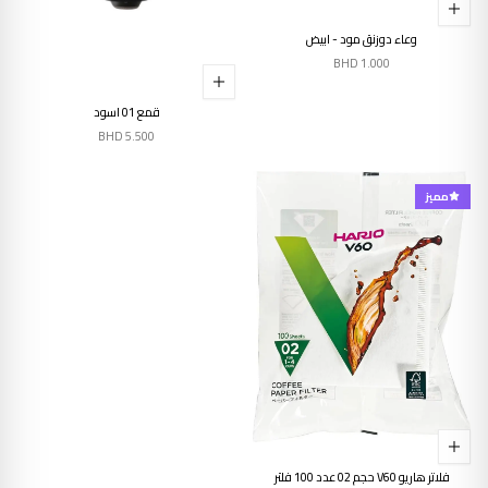
وعاء دوزنق مود - ابيض
BHD
1.000
قمع 01 اسود
BHD
5.500
مميز
فلاتر هاريو V60 حجم 02 عدد 100 فلتر