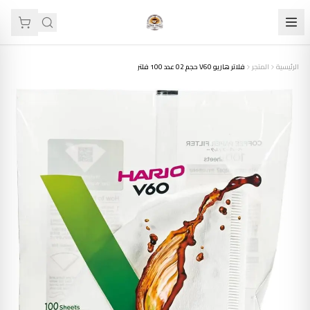
الرئيسية
المتجر
فلاتر هاريو V60 حجم 02 عدد 100 فلتر