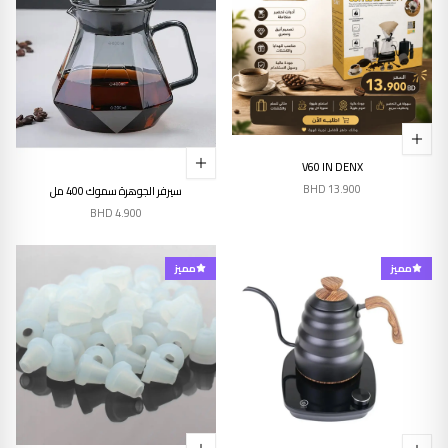
V60 IN DENX
BHD
13.900
سيرفر الجوهرة سموك 400 مل
BHD
4.900
مميز
مميز