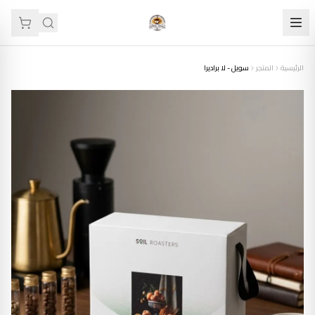
الرئيسية
المتجر
سويل - لا براديرا