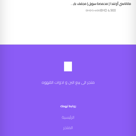
ماناناسي أوغندا | محمصة سويل | مجفف بايحاء الفواكه
BHD
4.900
BHD
5.400
متجر الى بيع البن و ادوات القهوه
روابط تهمك
الرئيسية
المتجر