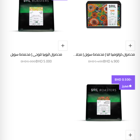
محصول كولومبيا البا | محمصة سويل | مجفف | فراولة.خوخ.رمان
محصول اثيوبيا قوجي | محمصة سويل
BHD
5.000
BHD
4.900
BHD
6.000
BHD
5.400
-BHD 0.500
مميز