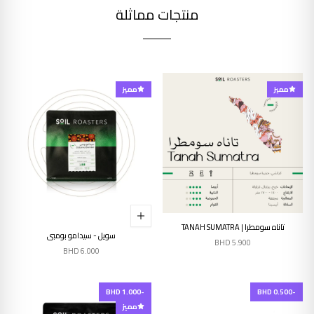
منتجات مماثلة
مميز
مميز
إنتهى من المخزن
تاناه سومطرا | TANAH SUMATRA
سويل - سيدامو بومبي
BHD
5.900
BHD
6.000
-BHD 1.000
-BHD 0.500
مميز