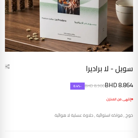
سويل - لا براديرا
BHD
8.864
BHD
8.900
0.4
%
-
إنتهى من المخزن
خوخ , فواكه استوائية , حلاوة عسلية لا هوائية