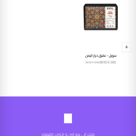
سويل - عقيق حراز اليمن
BHD
6.500
BHD
7.000
متجر الى بيع البن و ادوات القهوه