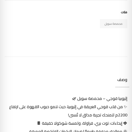
فئات
محمصة سويل
وصف
إثيوبيا قوجي – محمصة سويل
🌿
✨ من قلب
قوجي العريقة
في إثيوبيا، حيث تنمو حبوب القهوة على ارتفاع
2200م لتمنحك تجربة مذاق لا تُنسى!
🍓
إيحاءات
: توت بري، فراولة، ولمسة شوكولا خفيفة 🍫
🌞
معالجة
: مجففة طبيعيًا لضمان النكهات الفاكهية العميقة