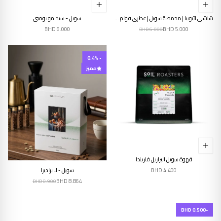
شلشلي اثيوبيا | محمصة سويل | عطري قوام ممتلئ
سويل - سيدامو بومبي
BHD
6.000
BHD
5.000
BHD
6.000
- 0.4%
مميز
قهوة سويل البرازيل فازيندا
إنتهى من المخزن
BHD
4.400
سويل - لا براديرا
BHD
8.864
BHD
8.900
-BHD 0.500