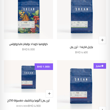
إنتهى من المخزن
كولومبيا كويداد بوليفار مايكرولوتس
برازيل فازيندا - ثري بين
BHD
6.000
BHD
4.400
مميز
-BHD 1.000
ثري بين | أثيوبيا يرغاتشيف مغسولة 250ج
BHD
4.900
BHD
5.900