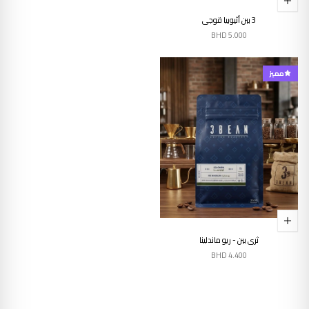
3 بين أثيوبيا قوجي
BHD
5.000
مميز
ثري بين - ريو ماندلينا
BHD
4.400