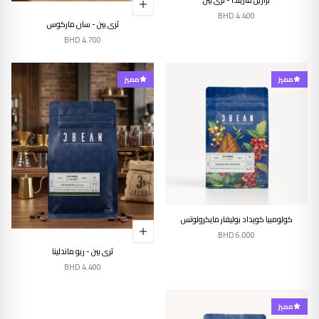
BHD
4.400
ثري بين - سان ماركوس
BHD
4.700
مميز
مميز
إنتهى من المخزن
كولومبيا كويداد بوليفار مايكرولوتس
BHD
6.000
ثري بين - ريو ماندلينا
BHD
4.400
مميز