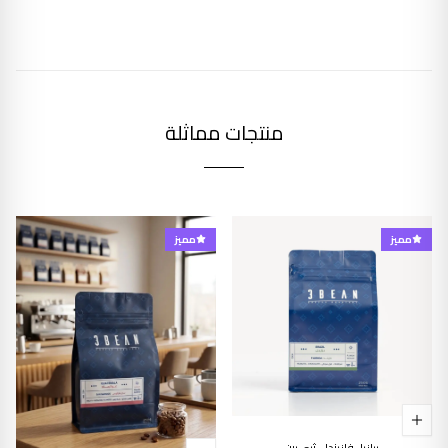
منتجات مماثلة
مميز
مميز
برازيل فازيندا - ثري بين