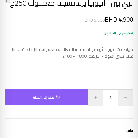
ثري بين | أثيوبيا يرغاتشيف مغسولة 250ج
BHD
4.900
BHD
5.900
متوفر في المخزون
مواصفات قهوة أثوبيا يرغاتشيف • المعالجة: مغسولة • الإيحاءات: ڤانيلا،
عنب، شاي أسود • الارتفاع: 1800 – 2100
أضف إلى السلة
فئات