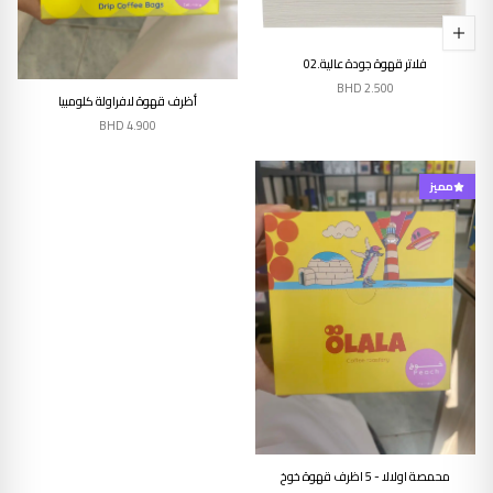
فلاتر قهوة جودة عالية.02
إنتهى من المخزن
BHD
2.500
أظرف قهوة لافراولة كلومبيا
BHD
4.900
مميز
إنتهى من المخزن
محمصة اولالا - 5 اظرف قهوة خوخ