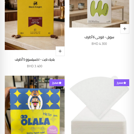
سويل - قوجي 6 أظرف
BHD
4.300
بلايك نايت - اكسيلسوو 5 أظرف
BHD
3.400
مميز
مميز