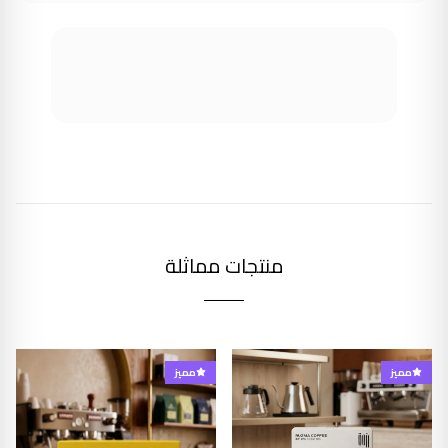
منتجات مماثلة
مميز
مميز