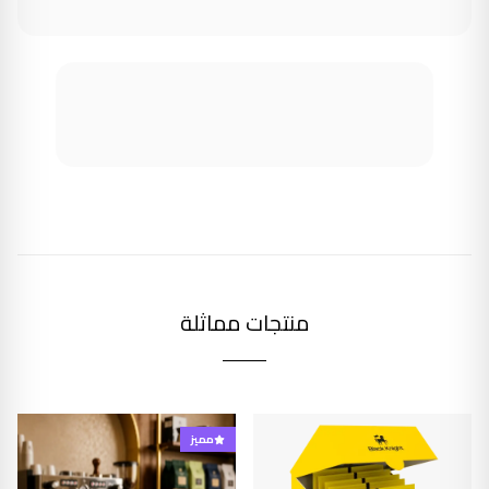
منتجات مماثلة
مميز