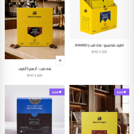
إنتهى من المخزن
اظرف شاكيسو - بلاك نايت | SHAKISO
BHD
3.500
بلاك نايت - أدهم 5 أظرف
BHD
3.400
مميز
مميز