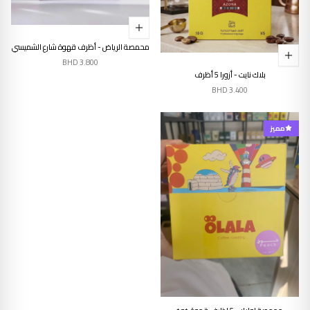
محمصة الرياض - أظرف قهوة شارع الشميسي
BHD
3.800
بلاك نايت - أزورا 5 أظرف
BHD
3.400
مميز
إنتهى من المخزن