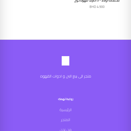
محمصة اولالا - 5 اظرف قهوة خوخ
BHD
4.900
متجر الى بيع البن و ادوات القهوه
روابط تهمك
الرئيسية
المتجر
من نحن