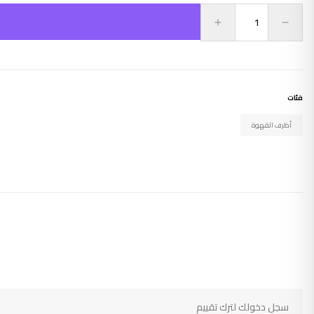
فئات
أظرف القهوة
سجل دخولك لترك تقييم