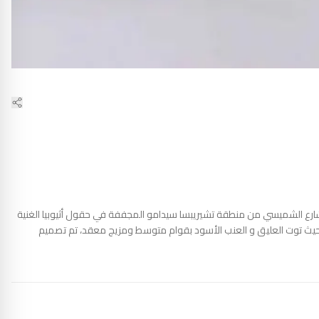
معالجة : مجففة الإيحاءات : توت العليق - العنب الأسود قوام متوسط خمسة أظرف يحوي كل ظرف 15 جرام من قهوة شارع الشميسي من منطقة تشيريبسا سيدامو المجففة في حقول أثيوبيا الغنية
 الحمضية حيث توت العليق و العنب الأسود بقوام متوسط ومزيج معقد، تم تصميم