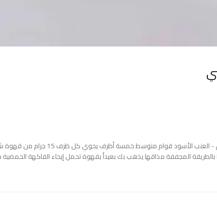
ي
مصدر البن : اثيوبي (تشيريبسا سيدامو) ال
يقة وتمت معالجتها بالطريقة المجففة مذاقها يذهب بك بعيداً بقهوة تحمل إيحاء الفاكهة