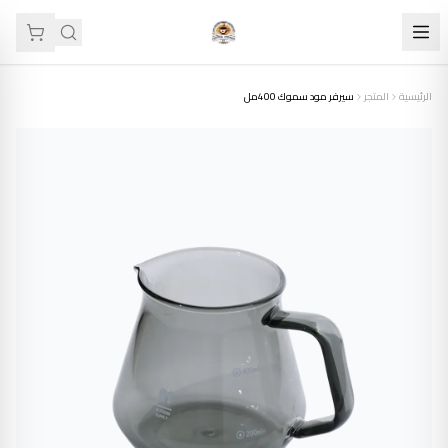
الرئيسية
المتجر
سيرفر مود سموك 400مل