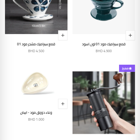
قمع سيراميك مود 01 لون اسود
قمع سيراميك مشجر مود 01
BHD
4.500
BHD
4.900
مميز
وعاء دوزنق مود - ابيض
BHD
1.000