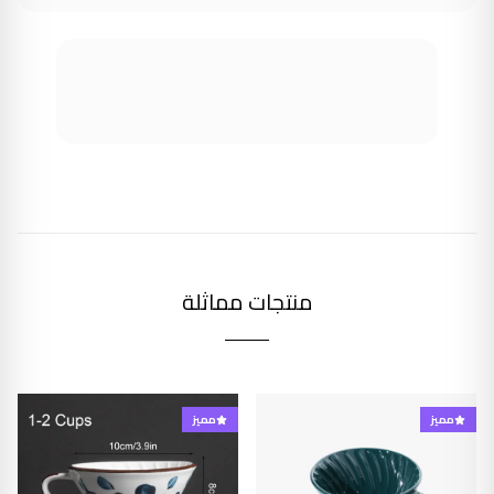
منتجات مماثلة
مميز
مميز