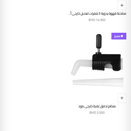
مطحنة قهوة يدوية 5 شفرات تعديل خارجي أسود
BHD
14.900
مميز
منظم تدفق غلاية خارجي مود
BHD
3.000