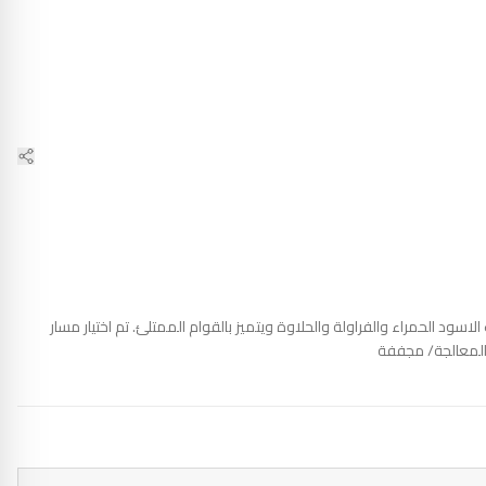
 2000-2200 متر فوق سطح البحر يتميز المحصول بإيحاءات التوت الاسود الحمراء والفراولة والحلاوة ويتميز بالقوام الممتلئ. تم اختيار مسار