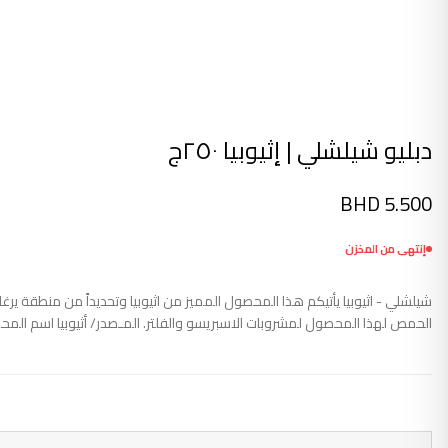
دبليو شيلشلي | إثيوبيا ٢٥٠ج
BHD
5.500
إنتهى من المخزن
الحمص لهذا المحصول لمشروبات الاسبريسو والفلتر. المـصدر/ أثيوبيا اسم المحصول/ شيلشلي المـنط