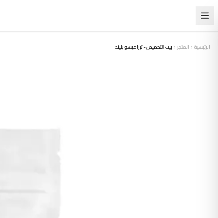
الرئيسية
المتجر
بيت التحميص - تيراميسو بليند