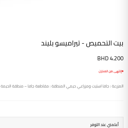
بيت التحميص - تيراميسو بليند
BHD
4.200
إنتهى من المخزن
المزرعة : جافا استيت ومزراعي حيمي المنطقة : مقاطعة جافا – منطقة الحيمة المعالجة : مزيج الفصيلة : الفصائل المتوارثة 
أعلمني عند التوفر