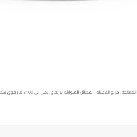
الارتفاع : يصل الى 2100 متر فوق سطح البحر الايحاءات : شوكولاتة سوداء ، كاكاو ، قوام ممتلئ