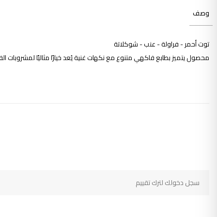
وصف
توت أحمر - فراولة - عنب - شوكلاتة
محصول يتميز بطابع فاكهي متنوع مع نكهات غنية يُعد خيارًا مثاليًا لمشروبات الفلتر
سجل دخولك لترك تقييم