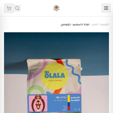
الرئيسية
المتجر
اولالا اكسيلسو - كولومبي