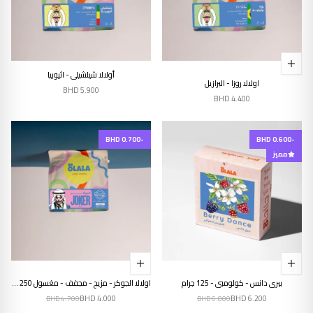
إنتهى من المخزن
أولالا شيلشيلي - اثيوبيا
اولالا روزا - البرازيل
BHD
5.900
BHD
4.400
-BHD 0.700
-BHD 0.600
مميز
بيري دانس - كولومبي - 125 جرام
اولالا الجوكر - مزيج - مجفف - مغسول 250 جرام
BHD
4.000
BHD
6.200
BHD
4.700
BHD
6.800