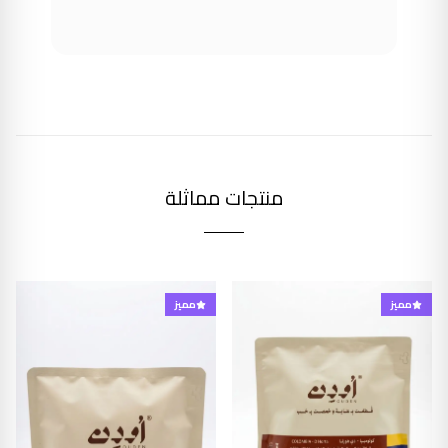
منتجات مماثلة
مميز
مميز