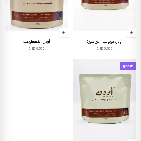
أودن كولومبيا - دي هورتا
أودن - كاستيلو عنب
BHD
8.500
BHD
6.500
مميز