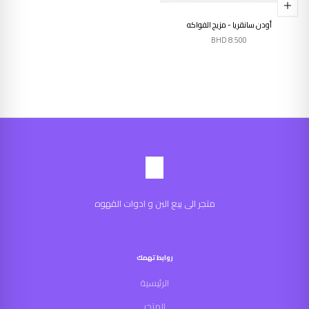
أودن سانقريا - مزيج الفواكه
BHD
8.500
متجر الى بيع البن و ادوات القهوه
روابط تهمك
الرئيسية
المتجر