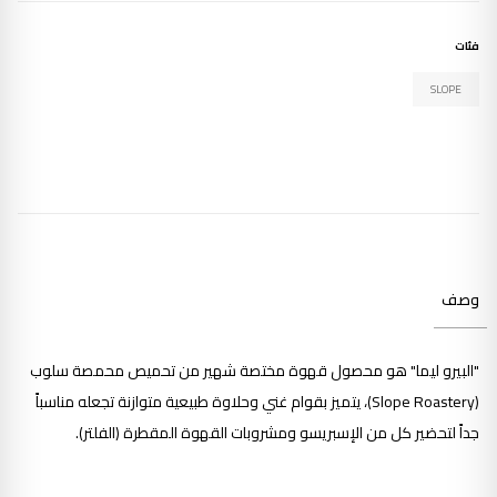
فئات
SLOPE
وصف
"البيرو ليما" هو
محصول قهوة مختصة شهير من تحميص
محمصة سلوب
(Slope Roastery)
، يتميز بقوام غني وحلاوة طبيعية متوازنة تجعله مناسباً
جداً لتحضير كل من الإسبريسو ومشروبات القهوة المقطرة (الفلتر).