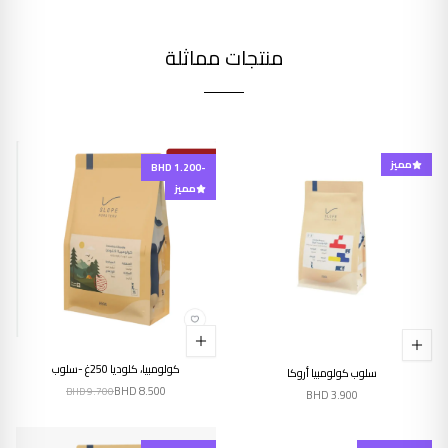
منتجات مماثلة
مميز
-BHD 1.200
مميز
كولومبيا، كلوديا 250غ -سلوب
سلوب كولومبيا أروكا
BHD
8.500
BHD
9.700
BHD
3.900