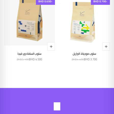
-BHD 0.600
-BHD 0.700
سلوب موجيانا، البرازيل
سلوب السلفادور، فيجا
BHD
4.500
BHD
3.700
BHD
5.100
BHD
4.400