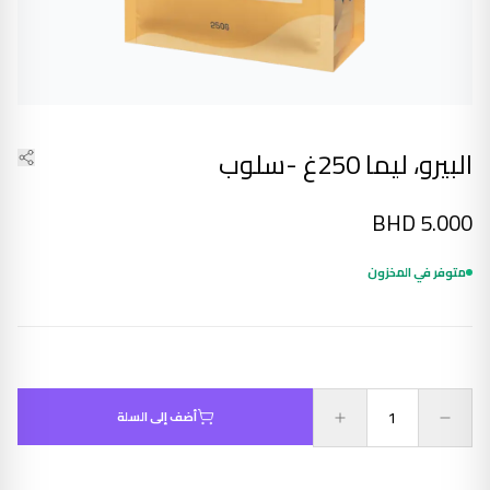
البيرو، ليما 250غ -سلوب
BHD
5.000
متوفر في المخزون
أضف إلى السلة